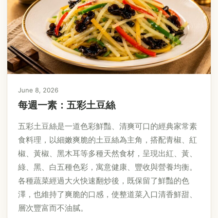
June 8, 2026
每週一素：五彩土豆絲
五彩土豆絲是一道色彩鮮豔、清爽可口的經典家常素
食料理，以細嫩爽脆的土豆絲為主角，搭配青椒、紅
椒、黃椒、黑木耳等多種天然食材，呈現出紅、黃、
綠、黑、白五種色彩，寓意健康、豐收與營養均衡。
各種蔬菜經過大火快速翻炒後，既保留了鮮豔的色
澤，也維持了爽脆的口感，使整道菜入口清香鮮甜、
層次豐富而不油膩。