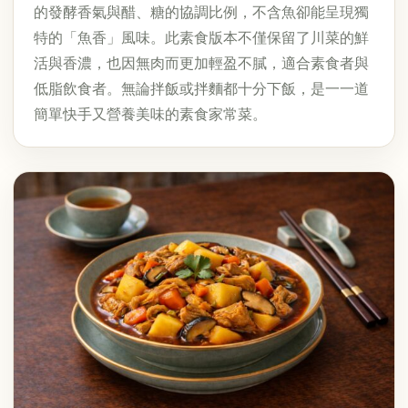
的發酵香氣與醋、糖的協調比例，不含魚卻能呈現獨
特的「魚香」風味。此素食版本不僅保留了川菜的鮮
活與香濃，也因無肉而更加輕盈不膩，適合素食者與
低脂飲食者。無論拌飯或拌麵都十分下飯，是一一道
簡單快手又營養美味的素食家常菜。