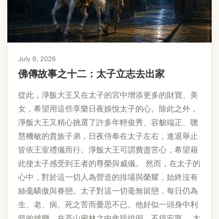
July 9, 2026
佛傳故事之十二：太子立志去出家
從此，淨飯大王又在太子的宮中增添更多的財寶、美
女，希望用這些享樂日夜娛悅太子的心。除此之外，
淨飯大王又精心挑選了許多年輕俊秀、容貌端正、聰
慧機敏的貴族子弟，日夜侍奉在太子左右，進退舉止
皆依王室禮儀而行。淨飯大王可謂費盡苦心，希望藉
此使太子感受到王者的尊榮與威儀。 然而，在太子的
心中，對於這一切人為營造的排場與榮耀，始終沒有
絲毫驕傲與眷戀。太子對這一切毫無留戀，每日仍為
生、老、病、死之苦而憂思不已。他好似一頭身中利
箭的雄獅，在高山密林之中焦躁徘徊，不得安寧。 太