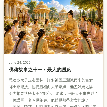
June 24, 2026
佛傳故事之十一：最大的誘惑
悉達多太子走進園林，許多被國王選派而來的宮女，
都出來迎接。他們競相向太子獻媚，極盡妖嬈之姿，
努力想要博得太子的歡心。 原來，淨飯大王事先派了
一位謀臣，名叫優陀夷。他鼓勵那些宮女們說道：
「美麗、聰慧、技藝超群的宮女們，你們的才藝與容