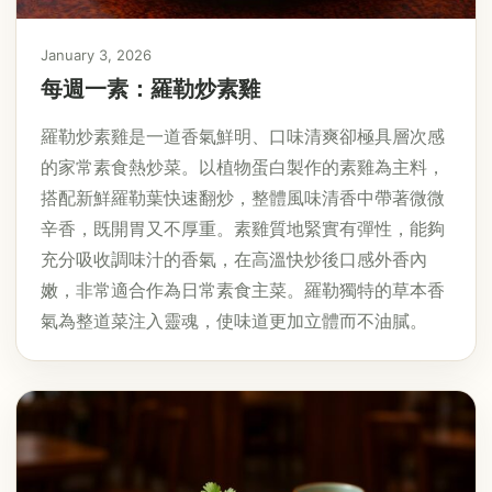
January 3, 2026
每週一素：羅勒炒素雞
羅勒炒素雞是一道香氣鮮明、口味清爽卻極具層次感
的家常素食熱炒菜。以植物蛋白製作的素雞為主料，
搭配新鮮羅勒葉快速翻炒，整體風味清香中帶著微微
辛香，既開胃又不厚重。素雞質地緊實有彈性，能夠
充分吸收調味汁的香氣，在高溫快炒後口感外香內
嫩，非常適合作為日常素食主菜。羅勒獨特的草本香
氣為整道菜注入靈魂，使味道更加立體而不油膩。