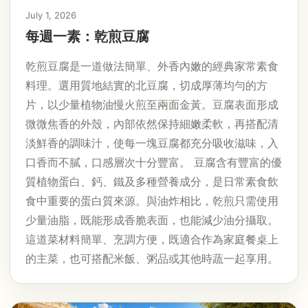
July 1, 2026
每週一素：乾煎豆腐
乾煎豆腐是一道做法簡單、外香內嫩的經典家常素食
料理。選用質地結實的北豆腐，切成厚薄均勻的方
片，以少量植物油慢火煎至兩面金黃。豆腐表面形成
微微焦香的外殼，內部依然保持細嫩柔軟，再搭配清
淡鮮香的調味汁，使每一塊豆腐都充分吸收滋味，入
口香而不膩，口感層次十分豐富。 豆腐含有豐富的優
質植物蛋白、鈣、鐵及多種營養成分，是日常素食飲
食中重要的蛋白質來源。與油炸相比，乾煎只需使用
少量油脂，既能形成香脆表面，也能減少油分攝取。
這道菜材料簡單、烹調方便，既適合作為家庭餐桌上
的主菜，也可搭配米飯、粥品或其他時蔬一起享用。