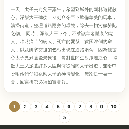
一天，太子去向父王稟告，希望到城外的園林遊覽散
心。淨飯大王聽後，立刻命令臣下準備華美的馬車，
清掃街道，整理道路兩旁的環境，除去一切污穢雜亂
之物。 同時，淨飯大王下令，不准讓年老體衰的老
人、呻吟痛苦的病人、死亡的屍骸、貧困潦倒的窮
人，以及飢寒交迫的乞丐出現在道路兩旁。因為他擔
心太子見到這些景象後，會對世間生起厭離之心。 淨
飯大王又派遣許多大臣與侍從陪同太子出遊，並暗中
吩咐他們仔細觀察太子的神情變化，無論是一喜一
憂，回宮後都必須如實稟報...
1
2
3
4
5
6
7
8
9
10
»