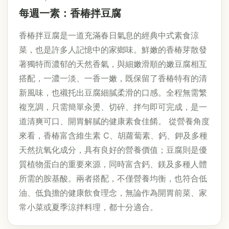
每週一素：香椿拌豆腐
香椿拌豆腐是一道充滿春日氣息的經典中式素食涼
菜，也是許多人記憶中的家鄉味。鮮嫩的香椿芽散發
著獨特而濃郁的天然香氣，與細嫩滑順的嫩豆腐相互
搭配，一濃一淡、一香一嫩，既保留了香椿特有的清
新風味，也襯托出豆腐細膩柔滑的口感。全程無需繁
複烹調，只需簡單汆燙、切碎、拌勻即可完成，是一
道清爽可口、開胃解膩的健康素食佳餚。 從營養角度
來看，香椿富含維生素 C、胡蘿蔔素、鈣、鉀及多種
天然抗氧化成分，具有良好的營養價值；豆腐則是優
質植物蛋白的重要來源，同時富含鈣、鎂及多種人體
所需的胺基酸。兩者搭配，不僅營養均衡，也符合低
油、低負擔的健康飲食理念，無論作為開胃前菜、家
常小菜或夏季涼拌料理，都十分適合。