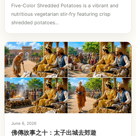
Five-Color Shredded Potatoes is a vibrant and
nutritious vegetarian stir-fry featuring crisp
shredded potatoes...
June 6, 2026
佛傳故事之十：太子出城去郊遊