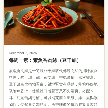
December 2, 2025
每周一素：素魚香肉絲（豆干絲）
素魚香肉絲是一道以豆干絲取代傳統肉絲的川味素食
料理，酸、甜、鹹、辣交織，香氣濃郁、層次豐富。
豆干絲富含植物蛋白，質地緊實有嚼勁，能夠很好地
吸附魚香汁，使整體口感豐富又不失清爽。搭配木
耳、胡蘿蔔與青椒，可以補充膳食纖維、維生素與礦
物質，使營養更加均衡。魚香味型的核心在於豆瓣醬