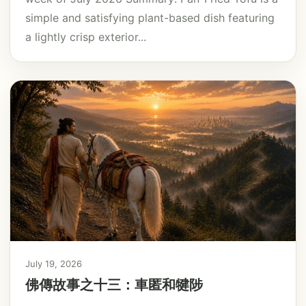
simple and satisfying plant-based dish featuring
a lightly crisp exterior...
July 19, 2026
佛傳故事之十三：車匿和犍陟