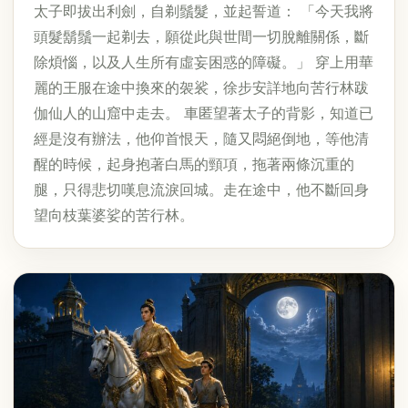
太子即拔出利劍，自剃鬚髮，並起誓道： 「今天我將
頭髮鬍鬚一起剃去，願從此與世間一切脫離關係，斷
除煩惱，以及人生所有虛妄困惑的障礙。」 穿上用華
麗的王服在途中換來的袈裟，徐步安詳地向苦行林跋
伽仙人的山窟中走去。 車匿望著太子的背影，知道已
經是沒有辦法，他仰首恨天，隨又悶絕倒地，等他清
醒的時候，起身抱著白馬的頸項，拖著兩條沉重的
腿，只得悲切嘆息流淚回城。走在途中，他不斷回身
望向枝葉婆娑的苦行林。