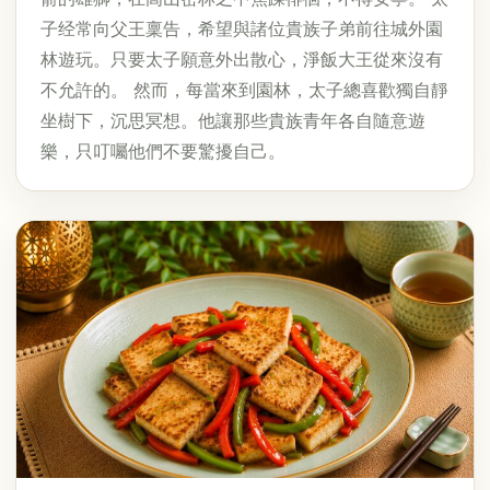
子经常向父王稟告，希望與諸位貴族子弟前往城外園
林遊玩。只要太子願意外出散心，淨飯大王從來沒有
不允許的。 然而，每當來到園林，太子總喜歡獨自靜
坐樹下，沉思冥想。他讓那些貴族青年各自隨意遊
樂，只叮囑他們不要驚擾自己。