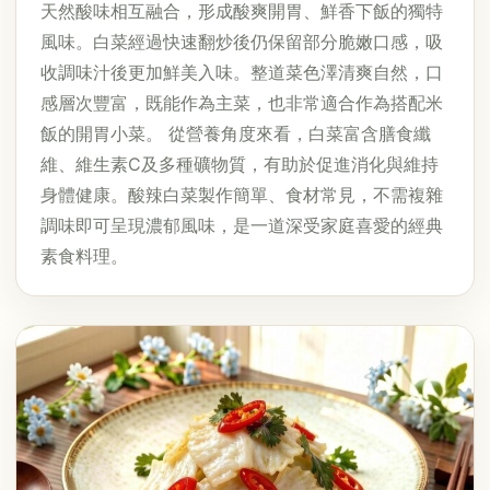
天然酸味相互融合，形成酸爽開胃、鮮香下飯的獨特
風味。白菜經過快速翻炒後仍保留部分脆嫩口感，吸
收調味汁後更加鮮美入味。整道菜色澤清爽自然，口
感層次豐富，既能作為主菜，也非常適合作為搭配米
飯的開胃小菜。 從營養角度來看，白菜富含膳食纖
維、維生素C及多種礦物質，有助於促進消化與維持
身體健康。酸辣白菜製作簡單、食材常見，不需複雜
調味即可呈現濃郁風味，是一道深受家庭喜愛的經典
素食料理。