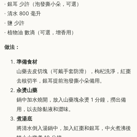
· 銀耳 少許（泡發撕小朵，可選）
· 清水 800 毫升
· 鹽 少許
· 植物油 數滴（可選，增香用）
做法：
準備食材
山藥去皮切塊（可戴手套防滑），枸杞洗淨，紅棗
去核切半，銀耳提前泡發撕小朵備用。
汆燙山藥
鍋中加水燒開，放入山藥塊汆燙 1 分鐘，撈出備
用，以去除黏液和澀味。
煮湯底
將清水倒入湯鍋中，加入紅棗和銀耳，中火煮沸後