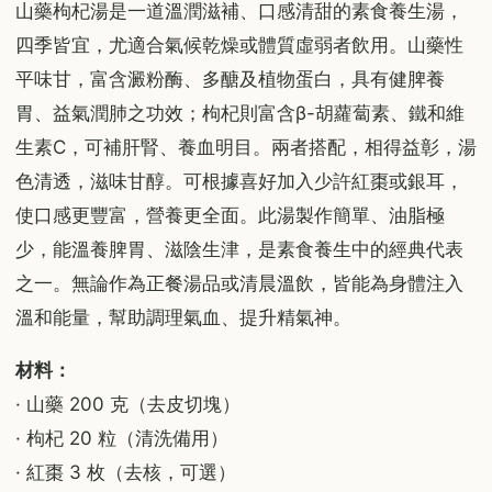
山藥枸杞湯是一道溫潤滋補、口感清甜的素食養生湯，
四季皆宜，尤適合氣候乾燥或體質虛弱者飲用。山藥性
平味甘，富含澱粉酶、多醣及植物蛋白，具有健脾養
胃、益氣潤肺之功效；枸杞則富含β-胡蘿蔔素、鐵和維
生素C，可補肝腎、養血明目。兩者搭配，相得益彰，湯
色清透，滋味甘醇。可根據喜好加入少許紅棗或銀耳，
使口感更豐富，營養更全面。此湯製作簡單、油脂極
少，能溫養脾胃、滋陰生津，是素食養生中的經典代表
之一。無論作為正餐湯品或清晨溫飲，皆能為身體注入
溫和能量，幫助調理氣血、提升精氣神。
材料：
· 山藥 200 克（去皮切塊）
· 枸杞 20 粒（清洗備用）
· 紅棗 3 枚（去核，可選）