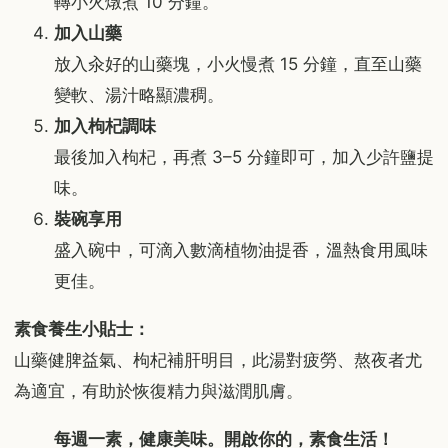
轉小火燉煮 10 分鐘。
加入山藥
放入汆好的山藥塊，小火慢煮 15 分鐘，直至山藥
變軟、湯汁略顯濃稠。
加入枸杞調味
最後加入枸杞，再煮 3–5 分鐘即可，加入少許鹽提
味。
裝碗享用
盛入碗中，可滴入數滴植物油提香，溫熱食用風味
更佳。
素食養生小貼士：
山藥健脾益氣、枸杞補肝明目，此湯對疲勞、熬夜者尤
為適宜，有助於恢復精力與滋潤肌膚。
每週一素，健康美味。開啟你的，素食生活！