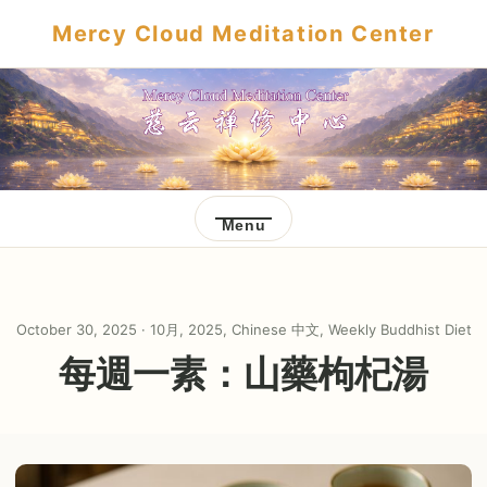
Mercy Cloud Meditation Center
Menu
October 30, 2025 ·
10月
,
2025
,
Chinese 中文
,
Weekly Buddhist Diet
每週一素：山藥枸杞湯