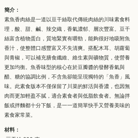
簡介：
素魚香肉絲是一道以豆干絲取代傳統肉絲的川味素食料
理，酸、甜、鹹、辣交織，香氣濃郁、層次豐富。豆干
絲富含植物蛋白，質地緊實有嚼勁，能夠很好地吸附魚
香汁，使整體口感豐富又不失清爽。搭配木耳、胡蘿蔔
與青椒，可以補充膳食纖維、維生素與礦物質，使營養
更加均衡。魚香味型的核心在於豆瓣醬的發酵香氣與
醋、糖的協調比例，不含魚卻能呈現獨特的「魚香」風
味。此素食版本不僅保留了川菜的鮮活與香濃，也因無
肉而更加輕盈不膩，適合素食者與低脂飲食者。無論拌
飯或拌麵都十分下飯，是一一道簡單快手又營養美味的
素食家常菜。
材料：