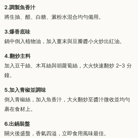
2.調製魚香汁
將生抽、醋、白糖、澱粉水混合均勻備用。
3.爆香底味
鍋中倒入植物油，加入薑末與豆瓣醬小火炒出紅油。
4.翻炒主料
加入豆干絲、木耳絲與胡蘿蔔絲，大火快速翻炒 2–3 分
鐘。
5.加入青椒並調味
倒入青椒絲，加入魚香汁，大火翻炒至醬汁微收並均勻
裹在食材上。
6.出鍋裝盤
關火後盛盤，香氣四溢，立即食用風味最佳。