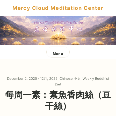
Mercy Cloud Meditation Center
Menu
December 2, 2025 ·
12月
,
2025
,
Chinese 中文
,
Weekly Buddhist
Diet
每周一素：素魚香肉絲（豆
干絲）