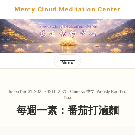
Mercy Cloud Meditation Center
Menu
December 31, 2025 ·
12月
,
2025
,
Chinese 中文
,
Weekly Buddhist
Diet
每週一素：番茄打滷麵