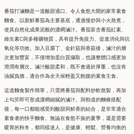
番茄打滷麵是一道酸甜適口、令人食慾大開的家常素食
麵食。以新鮮番茄為主要基底，通過慢炒與小火熬煮，
使其自然化成果泥般的濃稠滷汁。番茄富含番茄紅素、
維生素C與多種礦物質，具有提升免疫力、促進消化與抗
氧化等功效。加入豆腐丁、金針菇與香菇後，滷汁的層
次更加豐富，不僅增加蛋白質攝取，也讓整體口感更加
滑潤有層次。滷汁酸甜柔和，既不會過於厚重，也沒有
油膩負擔，適合作為全天候輕盈又飽腹的素食主食。
這道麵食製作簡單，只需將番茄與配料炒軟熬製，再加
上勾芡即可形成濃稠細膩的滷汁。與勁道的麵條搭配
後，每一口都能感受到酸甜與鮮香的結合，是非常適合
素食者的快手麵食。無論在食慾不振的夏季，還是需要
暖胃的秋冬，都同樣迷人，是健康、輕鬆、營養均衡的