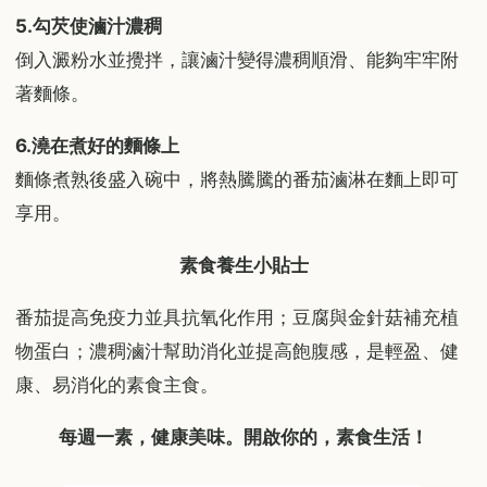
5.勾芡使滷汁濃稠
倒入澱粉水並攪拌，讓滷汁變得濃稠順滑、能夠牢牢附
著麵條。
6.澆在煮好的麵條上
麵條煮熟後盛入碗中，將熱騰騰的番茄滷淋在麵上即可
享用。
素食養生小貼士
番茄提高免疫力並具抗氧化作用；豆腐與金針菇補充植
物蛋白；濃稠滷汁幫助消化並提高飽腹感，是輕盈、健
康、易消化的素食主食。
每週一素，健康美味。開啟你的，素食生活！