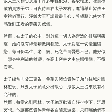
飯大王又精心挑選了許多年輕俊秀、容貌端正、聰慧機
敏的貴族子弟，日夜侍奉在太子左右，進退舉止皆依王
室禮儀而行。淨飯大王可謂費盡苦心，希望藉此使太子
感受到王者的尊榮與威儀。
然而，在太子的心中，對於這一切人為營造的排場與榮
耀，始終沒有絲毫驕傲與眷戀。太子對這一切毫無留
戀，每日仍為生、老、病、死之苦而憂思不已。他好似
一頭身中利箭的雄獅，在高山密林之中焦躁徘徊，不得
安寧。
太子经常向父王稟告，希望與諸位貴族子弟前往城外園
林遊玩。只要太子願意外出散心，淨飯大王從來沒有不
允許的。
然而，每當來到園林，太子總喜歡獨自靜坐樹下，沉思
冥想。他讓那些貴族青年各自隨意遊樂，只叮囑他們不