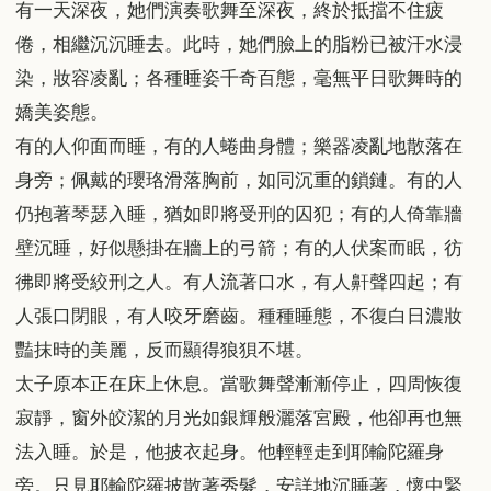
有一天深夜，她們演奏歌舞至深夜，終於抵擋不住疲
倦，相繼沉沉睡去。此時，她們臉上的脂粉已被汗水浸
染，妝容凌亂；各種睡姿千奇百態，毫無平日歌舞時的
嬌美姿態。
有的人仰面而睡，有的人蜷曲身體；樂器凌亂地散落在
身旁；佩戴的瓔珞滑落胸前，如同沉重的鎖鏈。有的人
仍抱著琴瑟入睡，猶如即將受刑的囚犯；有的人倚靠牆
壁沉睡，好似懸掛在牆上的弓箭；有的人伏案而眠，彷
彿即將受絞刑之人。有人流著口水，有人鼾聲四起；有
人張口閉眼，有人咬牙磨齒。種種睡態，不復白日濃妝
豔抹時的美麗，反而顯得狼狽不堪。
太子原本正在床上休息。當歌舞聲漸漸停止，四周恢復
寂靜，窗外皎潔的月光如銀輝般灑落宮殿，他卻再也無
法入睡。於是，他披衣起身。他輕輕走到耶輸陀羅身
旁。只見耶輸陀羅披散著秀髮，安詳地沉睡著，懷中緊