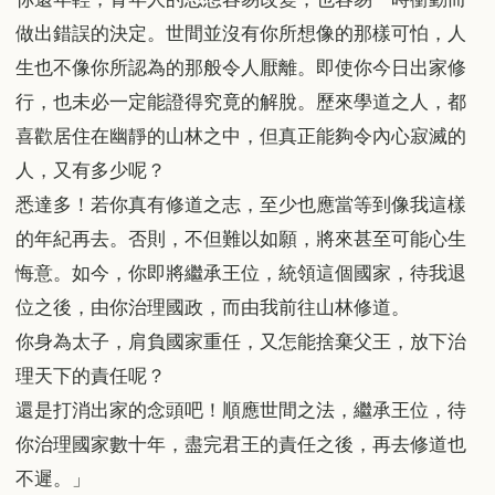
做出錯誤的決定。世間並沒有你所想像的那樣可怕，人
生也不像你所認為的那般令人厭離。即使你今日出家修
行，也未必一定能證得究竟的解脫。歷來學道之人，都
喜歡居住在幽靜的山林之中，但真正能夠令內心寂滅的
人，又有多少呢？
悉達多！若你真有修道之志，至少也應當等到像我這樣
的年紀再去。否則，不但難以如願，將來甚至可能心生
悔意。如今，你即將繼承王位，統領這個國家，待我退
位之後，由你治理國政，而由我前往山林修道。
你身為太子，肩負國家重任，又怎能捨棄父王，放下治
理天下的責任呢？
還是打消出家的念頭吧！順應世間之法，繼承王位，待
你治理國家數十年，盡完君王的責任之後，再去修道也
不遲。」