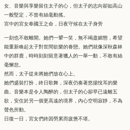
女、音樂與享樂留住太子的心，但太子的志向卻如高山
一般堅定，不曾有絲毫動搖。
宮中的宮女奉國王之命，日夜守候在太子身旁
一刻也不敢離開。她們一顰一笑，無不竭盡媚態，希望
能重新喚起太子對世間欲樂的眷戀。她們就像深秋森林
中的群鹿，時時刻刻留意著獵人的一舉一動，不敢有絲
毫懈怠。
然而，太子從未將她們放在心上。
她們盛裝打扮，終日歌舞，深夜仍奏著悠揚悅耳的樂
曲。音樂本是令人陶醉的，但太子的心卻早已遠離五
欲，安住於另一個更高遠的境界，內心空明寂靜，不為
聲色所動。
日復一日，宮女們終因勞累而疲憊不堪。