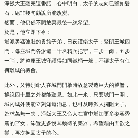
淨飯大王聽完這番話，心中明白，太子的志向已堅如磐
石，絕非幾句勸說所能改變。
然而，他仍然不願放棄最後一絲希望。
於是，他立即下令：
增派勇猛強壯的貴族子弟，日夜護衛太子；緊閉王城四
門，每座城門各派遣一千名精兵把守，三步一崗，五步
一哨，將整座王城守護得如同鐵桶一般，不讓太子有任
何離城的機會。
此外，又特別命人在城門開啟時故意製造巨大的聲響，
據說四十里之外都能聽見。如此一來，只要城門一開，
城內城外便能立刻知道消息，也可及時派人攔阻太子。
為求萬無一失，淨飯大王又命人在宮中增加更多姿容秀
麗的宮女，添置更多悅耳動聽的樂器，希望藉由五欲之
樂，再次挽回太子的心。