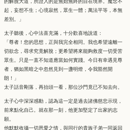
的解脫大道，所證入的是無始無終的自在境界。魔念不
起，妄想不生；心境寂然，眾生一體；萬法平等，本無
差別。」
太子聽後，心中法喜充滿，十分歡喜地說道：
「尊者！您的思想，正與我完全相同。我也希望遠離一
切欲念，尋求究竟解脫；更希望將來能夠救度一切受苦
眾生。只是一直不知道應當如何實踐。今日有幸遇見尊
者，猶如黑暗之中忽然見到一盞明燈，令我豁然開
朗！」
太子話音剛落，再抬頭一看，那位沙門竟已不知去向。
太子心中深深感動，認為這一定是過去諸佛慈悲示現，
前來點化自己。就在那一刻，他更加堅定了出家的志
願。
他默默收攝一切恩愛之情，與同行的貴族子弟一同返回