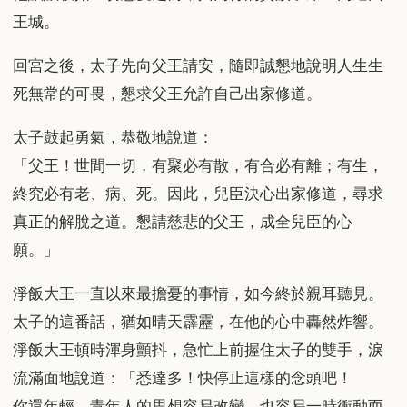
王城。
回宮之後，太子先向父王請安，隨即誠懇地說明人生生
死無常的可畏，懇求父王允許自己出家修道。
太子鼓起勇氣，恭敬地說道：
「父王！世間一切，有聚必有散，有合必有離；有生，
終究必有老、病、死。因此，兒臣決心出家修道，尋求
真正的解脫之道。懇請慈悲的父王，成全兒臣的心
願。」
淨飯大王一直以來最擔憂的事情，如今終於親耳聽見。
太子的這番話，猶如晴天霹靂，在他的心中轟然炸響。
淨飯大王頓時渾身顫抖，急忙上前握住太子的雙手，淚
流滿面地說道：「悉達多！快停止這樣的念頭吧！
你還年輕，青年人的思想容易改變，也容易一時衝動而