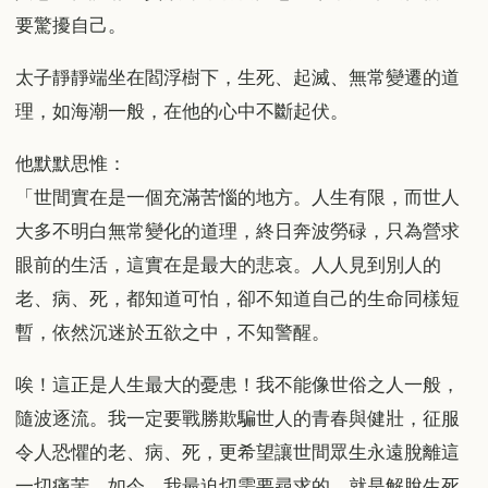
要驚擾自己。
太子靜靜端坐在閻浮樹下，生死、起滅、無常變遷的道
理，如海潮一般，在他的心中不斷起伏。
他默默思惟：
「世間實在是一個充滿苦惱的地方。人生有限，而世人
大多不明白無常變化的道理，終日奔波勞碌，只為營求
眼前的生活，這實在是最大的悲哀。人人見到別人的
老、病、死，都知道可怕，卻不知道自己的生命同樣短
暫，依然沉迷於五欲之中，不知警醒。
唉！這正是人生最大的憂患！我不能像世俗之人一般，
隨波逐流。我一定要戰勝欺騙世人的青春與健壯，征服
令人恐懼的老、病、死，更希望讓世間眾生永遠脫離這
一切痛苦。如今，我最迫切需要尋求的，就是解脫生死