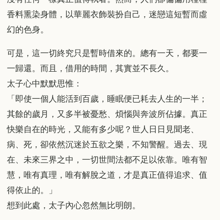
香料熏染身體，以華麗衣飾裝扮自己，迷戀這短暫而虛
幻的色身。
可是，這一切終究只是暫時借來的。總有一天，都要一
一歸還。而且，借用的時間，其實並不長久。
太子心中默默思惟：
「即使一個人能活到百歲，睡眠便已耗去人生的一半；
其餘的歲月，又多半被憂愁、煩惱與奔波所佔據。真正
快樂自在的時光，又能有多少呢？世人日日見聞老、
病、死，卻依然沉迷於五欲之樂，不知警醒。過去、現
在、未來三界之中，一切世間法都不足以依靠。唯有智
慧，唯有真理，唯有解脫之道，才是真正值得追求、值
得依止的。」
想到此處，太子內心忽然無比明朗。