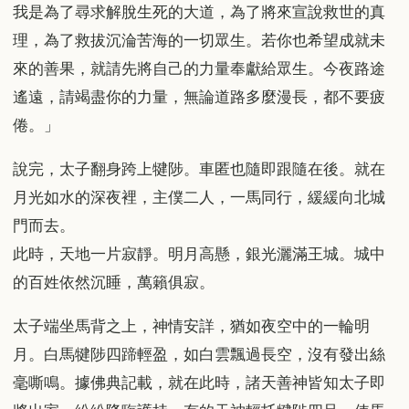
我是為了尋求解脫生死的大道，為了將來宣說救世的真
理，為了救拔沉淪苦海的一切眾生。若你也希望成就未
來的善果，就請先將自己的力量奉獻給眾生。今夜路途
遙遠，請竭盡你的力量，無論道路多麼漫長，都不要疲
倦。」
說完，太子翻身跨上犍陟。車匿也隨即跟隨在後。就在
月光如水的深夜裡，主僕二人，一馬同行，緩緩向北城
門而去。
此時，天地一片寂靜。明月高懸，銀光灑滿王城。城中
的百姓依然沉睡，萬籟俱寂。
太子端坐馬背之上，神情安詳，猶如夜空中的一輪明
月。白馬犍陟四蹄輕盈，如白雲飄過長空，沒有發出絲
毫嘶鳴。據佛典記載，就在此時，諸天善神皆知太子即