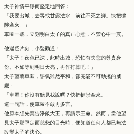
太子神情平靜而堅定地回答：
「我要出城，去尋找甘露法水，前往不死之鄉。快把犍
陟牽來。」
車匿一聽，立刻明白太子的真正心意，不禁心中一震。
他遲疑片刻，小聲勸道：
「太子！夜色已深，此時出城，恐怕有失您的尊貴身
份。不如等到明日天亮，再作打算吧！」
太子望著車匿，語氣雖然平和，卻充滿不可動搖的威
嚴：
「車匿！你沒有聽見我說嗎？快把犍陟牽來。」
這一句話，使車匿不敢再多言。
他原本想先稟告淨飯大王，再請示王命。然而，當他望
見太子那堅定而慈悲的目光時，便知道任何人都已無法
改變太子的決心。