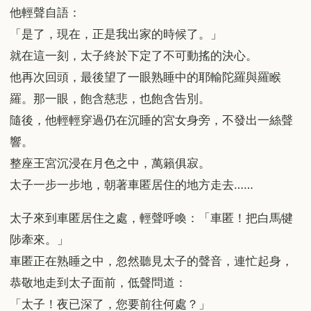
他輕聲自語：
「是了，現在，正是我出家的時候了。」
就在這一刻，太子終於下定了不可動搖的決心。
他再次回頭，最後望了一眼熟睡中的耶輸陀羅與羅睺
羅。那一眼，飽含慈悲，也飽含告別。
隨後，他輕輕穿過仍在沉睡的宮女身旁，不發出一絲聲
響。
整座王宮沉浸在月色之中，萬籟俱寂。
太子一步一步地，朝著車匿居住的地方走去……
太子來到車匿居住之處，輕聲呼喚：「車匿！把白馬犍
陟牽來。」
車匿正在熟睡之中，忽然聽見太子的聲音，連忙起身，
恭敬地走到太子面前，低聲問道：
「太子！夜已深了，您要前往何處？」