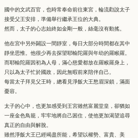
國中的文武百官，也時常奉命前往東宮，輪流勸說太子
接受父王安排，準備舉行繼承王位的大典。
然而，太子的心志始終如金剛一般，絲毫沒有動搖。
他在宮中另外闢設一間靜室，每日大部分時間都在其中
靜坐思惟。他很少再去探望耶輸陀羅與年幼的羅睺羅。
而耶輸陀羅因初為人母，滿心慈愛都放在羅睺羅身上，
只以為太子忙於國政，因此無暇前來陪伴自己。
每當太子拜見父王時，總看見淨飯大王愁眉深鎖，滿面
憂容。
太子的心中，也更加感受到王宮雖然富麗堂皇，卻猶如
一座金色鳥籠，牢牢地將自己困住，使他更加渴望追尋
真正的自由與解脫。
雖然淨飯大王已經竭盡所能，希望以權勢、富貴、美