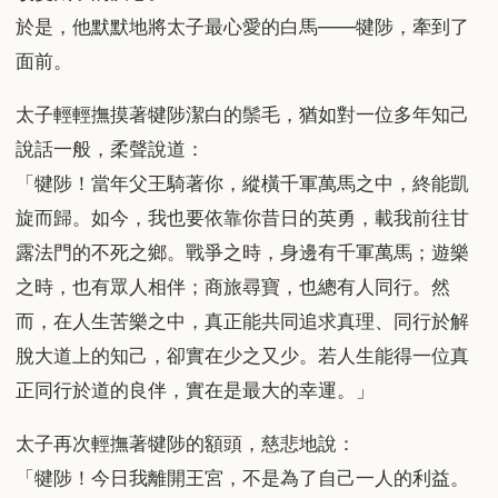
於是，他默默地將太子最心愛的白馬——犍陟，牽到了
面前。
太子輕輕撫摸著犍陟潔白的鬃毛，猶如對一位多年知己
說話一般，柔聲說道：
「犍陟！當年父王騎著你，縱橫千軍萬馬之中，終能凱
旋而歸。如今，我也要依靠你昔日的英勇，載我前往甘
露法門的不死之鄉。戰爭之時，身邊有千軍萬馬；遊樂
之時，也有眾人相伴；商旅尋寶，也總有人同行。然
而，在人生苦樂之中，真正能共同追求真理、同行於解
脫大道上的知己，卻實在少之又少。若人生能得一位真
正同行於道的良伴，實在是最大的幸運。」
太子再次輕撫著犍陟的額頭，慈悲地說：
「犍陟！今日我離開王宮，不是為了自己一人的利益。