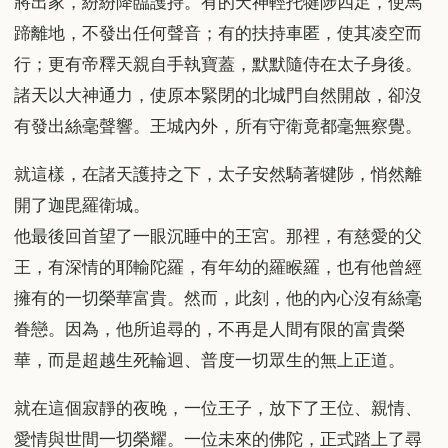
將出家，紛紛降臨護持。有的天神輕托犍陟四足，使馬
蹄離地，不發出任何聲音；有的扶持車匿，使其凌空而
行；更有帝釋天親自手執寶蓋，默默隨侍在太子身後。
諸天以大神通力，使原本緊閉的北城門自然開啟，卻沒
有發出絲毫聲響。王城內外，所有守衛竟都毫無察覺。
就這樣，在諸天護持之下，太子安然騎著犍陟，悄然離
開了迦毘羅衛城。
他最後回首望了一眼沉睡中的王宮。那裡，有慈愛的父
王，有深情的耶輸陀羅，有年幼的羅睺羅，也有他曾經
擁有的一切榮華富貴。然而，此刻，他的內心沒有絲毫
眷戀。因為，他所追尋的，不再是人間有限的富貴榮
華，而是超越生死輪迴、普度一切眾生的無上正道。
就在這個寂靜的夜晚，一位王子，放下了王位、親情、
愛情與世間一切榮耀。一位未來的佛陀，正式踏上了尋