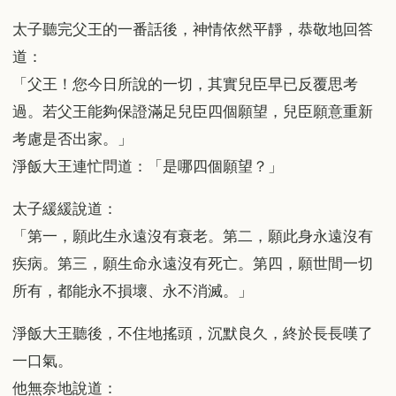
太子聽完父王的一番話後，神情依然平靜，恭敬地回答
道：
「父王！您今日所說的一切，其實兒臣早已反覆思考
過。若父王能夠保證滿足兒臣四個願望，兒臣願意重新
考慮是否出家。」
淨飯大王連忙問道：「是哪四個願望？」
太子緩緩說道：
「第一，願此生永遠沒有衰老。第二，願此身永遠沒有
疾病。第三，願生命永遠沒有死亡。第四，願世間一切
所有，都能永不損壞、永不消滅。」
淨飯大王聽後，不住地搖頭，沉默良久，終於長長嘆了
一口氣。
他無奈地說道：