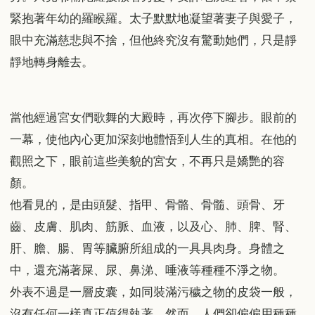
緊抱著年幼的羅睺羅。太子默默地凝望著妻子與愛子，
眼中充滿慈悲與不捨，但他終究沒有驚動她們，只是靜
靜地轉身離去。
當他經過宮女們歌舞的大殿時，再次停下腳步。眼前的
一幕，使他內心更加深刻地體悟到人生的真相。在他的
觀照之下，眼前這些美貌的宮女，不再只是嬌艷的容
顏。
他看見的，是由頭髮、指甲、骨骼、骨髓、頭骨、牙
齒、皮膚、肌肉、筋脈、血液，以及心、肺、脾、腎、
肝、膽、腸、胃等臟腑所組成的一具具肉身。身體之
中，還充滿著屎、尿、鼻涕、唾液等種種不淨之物。
外表不過是一層皮囊，如同裝滿污穢之物的皮袋一般，
沒有任何一樣真正值得執著。然而，人們卻偏偏用種種