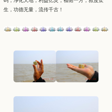
码，净化天地，利益亿灵，福佑一方，救度众
生，功德无量，流传千古！