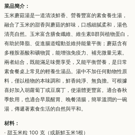
菜品簡介：
玉米蘑菇湯是一道清淡鮮香、營養豐富的素食養生湯，
融合了玉米的甜香與蘑菇的鮮味，口感細膩柔和，湯色
清亮自然。玉米富含膳食纖維、維生素B群與植物蛋白，
有助於降脂、促進腸道蠕動並維持能量平衡；蘑菇含有
多種胺基酸和礦物質，能增強免疫力、補充微量元素。
兩者結合，既能滿足味覺享受，又能平衡營養，是日常
素食餐桌上常見的輕養生湯品。湯中不加任何動物性原
料，僅以植物的本味調和，鮮香純淨、無負擔。可根據
喜好加入胡蘿蔔丁或豆腐丁，使湯體更豐富。適合春秋
季飲用，也適合早晨醒胃、晚餐清腸，簡單溫潤的一碗
湯，傳遞著素食生活的自然與平和。
材料：
· 甜玉米粒 100 克（或新鮮玉米1根）