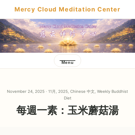
Mercy Cloud Meditation Center
Menu
November 24, 2025 ·
11月
,
2025
,
Chinese 中文
,
Weekly Buddhist
Diet
每週一素：玉米蘑菇湯