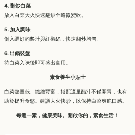
4. 翻炒白菜
放入白菜大火快速翻炒至略微變軟。
5. 加入調味
倒入調好的醬汁與紅椒絲，快速翻炒均勻。
6. 出鍋裝盤
待白菜入味後即可盛出食用。
素食養生小貼士
白菜熱量低、纖維豐富，搭配適量醋汁不僅開胃，也有
助於提升食慾。建議大火快炒，以保持白菜爽脆口感。
每週一素，健康美味
。
開
啟
你的
，
素食生活！