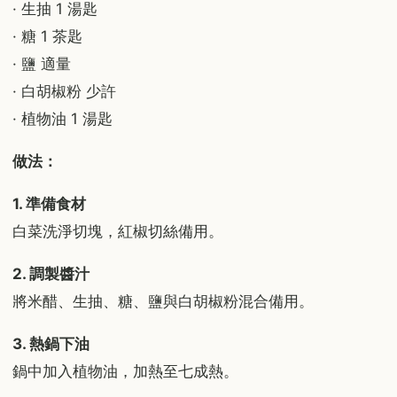
· 生抽 1 湯匙
· 糖 1 茶匙
· 鹽 適量
· 白胡椒粉 少許
· 植物油 1 湯匙
做法：
1. 準備食材
白菜洗淨切塊，紅椒切絲備用。
2. 調製醬汁
將米醋、生抽、糖、鹽與白胡椒粉混合備用。
3. 熱鍋下油
鍋中加入植物油，加熱至七成熱。