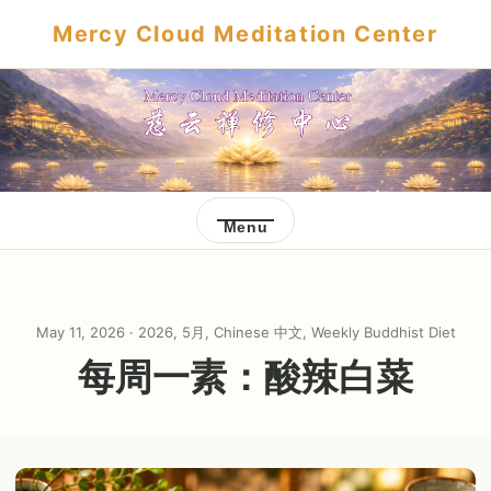
Mercy Cloud Meditation Center
Menu
May 11, 2026 ·
2026
,
5月
,
Chinese 中文
,
Weekly Buddhist Diet
每周一素：酸辣白菜