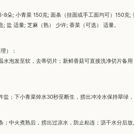
朵; 小青菜 150克; 面条（挂面或手工面均可）150克; 姜
大匙; 盐 适量; 芝麻（熟） 少许; 香菜（可选） 适量。
处理）：
温水泡发至软，去蒂切片；新鲜香菇可直接洗净切片备用
许盐；下小青菜焯水30秒至断生，捞出冲冷水保持翠绿
条；中火煮熟后，捞出过凉水，防止粘连；沥干水分后放