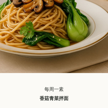
每周一素
香菇青菜拌面