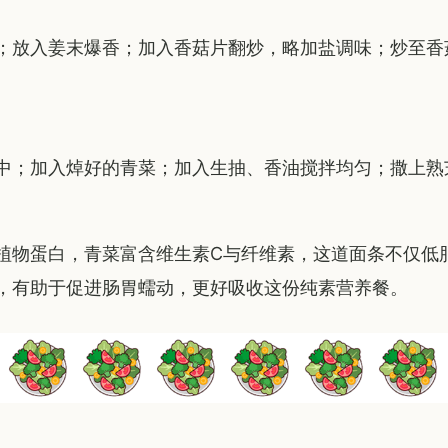
；放入姜末爆香；加入香菇片翻炒，略加盐调味；炒至香
中；加入焯好的青菜；加入生抽、香油搅拌均匀；撒上熟
植物蛋白，青菜富含维生素C与纤维素，这道面条不仅低
，有助于促进肠胃蠕动，更好吸收这份纯素营养餐。