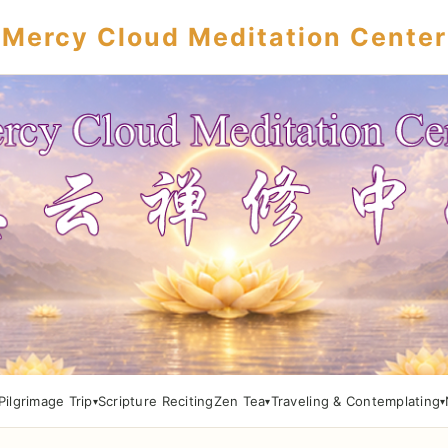
Mercy Cloud Meditation Center
Pilgrimage Trip
Scripture Reciting
Zen Tea
Traveling & Contemplating