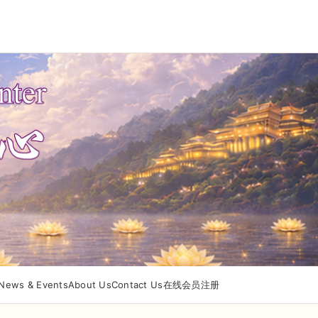
News & Events
About Us
Contact Us
在线会员注册