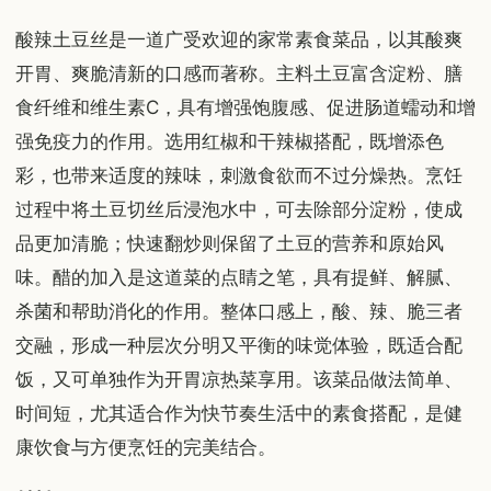
酸辣土豆丝是一道广受欢迎的家常素食菜品，以其酸爽
开胃、爽脆清新的口感而著称。主料土豆富含淀粉、膳
食纤维和维生素C，具有增强饱腹感、促进肠道蠕动和增
强免疫力的作用。选用红椒和干辣椒搭配，既增添色
彩，也带来适度的辣味，刺激食欲而不过分燥热。烹饪
过程中将土豆切丝后浸泡水中，可去除部分淀粉，使成
品更加清脆；快速翻炒则保留了土豆的营养和原始风
味。醋的加入是这道菜的点睛之笔，具有提鲜、解腻、
杀菌和帮助消化的作用。整体口感上，酸、辣、脆三者
交融，形成一种层次分明又平衡的味觉体验，既适合配
饭，又可单独作为开胃凉热菜享用。该菜品做法简单、
时间短，尤其适合作为快节奏生活中的素食搭配，是健
康饮食与方便烹饪的完美结合。