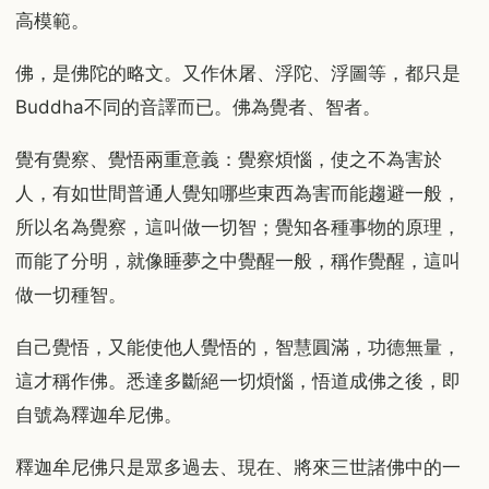
高模範。
佛，是佛陀的略文。又作休屠、浮陀、浮圖等，都只是
Buddha不同的音譯而已。佛為覺者、智者。
覺有覺察、覺悟兩重意義：覺察煩惱，使之不為害於
人，有如世間普通人覺知哪些東西為害而能趨避一般，
所以名為覺察，這叫做一切智；覺知各種事物的原理，
而能了分明，就像睡夢之中覺醒一般，稱作覺醒，這叫
做一切種智。
自己覺悟，又能使他人覺悟的，智慧圓滿，功德無量，
這才稱作佛。悉達多斷絕一切煩惱，悟道成佛之後，即
自號為釋迦牟尼佛。
釋迦牟尼佛只是眾多過去、現在、將來三世諸佛中的一