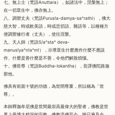
七、無上士（梵語Anuttara），如諸法中，涅槃無上；
在一切眾生中，佛亦無上。
八、調禦丈夫（梵語Purus!a-damya-sa^rathi），佛大
慈大智，時或軟美語，時或悲切語、雜語等，以種種方
便調禦修行者（丈夫），使往涅槃。
九、天人師（梵語S/a^sta^ deva-
manus!ya^n!a^m!），示導眾生什麼應作什麼不應該
作、什麼是善什麼是不善，令他們解脫煩惱。
十、佛世尊（梵語Buddha-lokantha），音譯佛陀路迦
那他。
佛具有前面十號的功德，為世間尊重，所以稱為「世
尊」。
本師釋迦牟尼佛是世間最崇高最偉大的聖者，佛教是世
界上最博大精深的宗教。佛教流傳至今，雖已遍及全