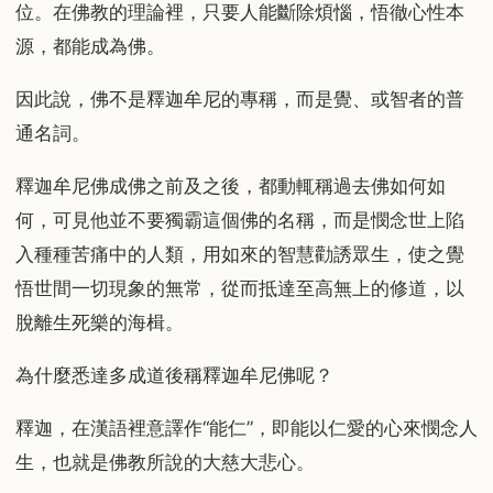
位。在佛教的理論裡，只要人能斷除煩惱，悟徹心性本
源，都能成為佛。
因此說，佛不是釋迦牟尼的專稱，而是覺、或智者的普
通名詞。
釋迦牟尼佛成佛之前及之後，都動輒稱過去佛如何如
何，可見他並不要獨霸這個佛的名稱，而是憫念世上陷
入種種苦痛中的人類，用如來的智慧勸誘眾生，使之覺
悟世間一切現象的無常，從而抵達至高無上的修道，以
脫離生死樂的海楫。
為什麼悉達多成道後稱釋迦牟尼佛呢？
釋迦，在漢語裡意譯作“能仁”，即能以仁愛的心來憫念人
生，也就是佛教所說的大慈大悲心。