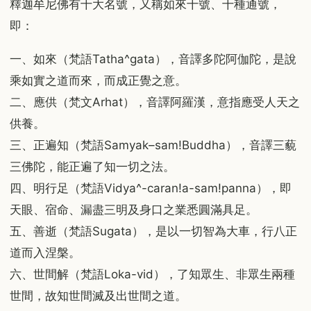
釋迦牟尼佛有十大名號，又稱如來十號、十種通號，
即：
一、如來（梵語Tatha^gata），音譯多陀阿伽陀，是說
乘如實之道而來，而成正覺之意。
二、應供（梵文Arhat），音譯阿羅漢，意指應受人天之
供養。
三、正遍知（梵語Samyak–sam!Buddha），音譯三藐
三佛陀，能正遍了知一切之法。
四、明行足（梵語Vidya^-caran!a-sam!panna），即
天眼、宿命、漏盡三明及身口之業悉圓滿具足。
五、善逝（梵語Sugata），是以一切智為大車，行八正
道而入涅槃。
六、世間解（梵語Loka-vid），了知眾生、非眾生兩種
世間，故知世間滅及出世間之道。