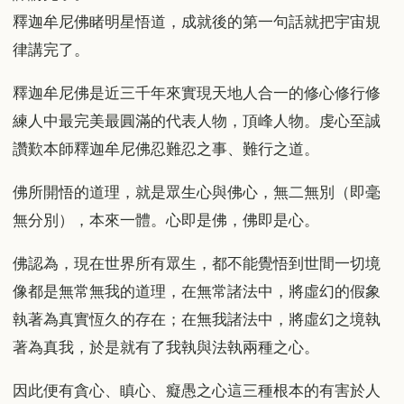
釋迦牟尼佛睹明星悟道，成就後的第一句話就把宇宙規
律講完了。
釋迦牟尼佛是近三千年來實現天地人合一的修心修行修
練人中最完美最圓滿的代表人物，頂峰人物。虔心至誠
讚歎本師釋迦牟尼佛忍難忍之事、難行之道。
佛所開悟的道理，就是眾生心與佛心，無二無別（即毫
無分別），本來一體。心即是佛，佛即是心。
佛認為，現在世界所有眾生，都不能覺悟到世間一切境
像都是無常無我的道理，在無常諸法中，將虛幻的假象
執著為真實恆久的存在；在無我諸法中，將虛幻之境執
著為真我，於是就有了我執與法執兩種之心。
因此便有貪心、瞋心、癡愚之心這三種根本的有害於人