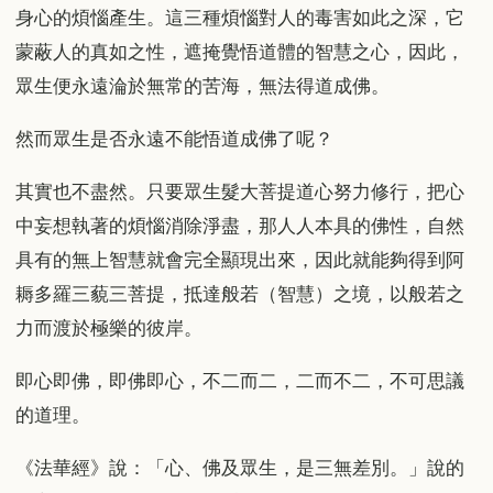
身心的煩惱產生。這三種煩惱對人的毒害如此之深，它
蒙蔽人的真如之性，遮掩覺悟道體的智慧之心，因此，
眾生便永遠淪於無常的苦海，無法得道成佛。
然而眾生是否永遠不能悟道成佛了呢？
其實也不盡然。只要眾生髮大菩提道心努力修行，把心
中妄想執著的煩惱消除淨盡，那人人本具的佛性，自然
具有的無上智慧就會完全顯現出來，因此就能夠得到阿
耨多羅三藐三菩提，抵達般若（智慧）之境，以般若之
力而渡於極樂的彼岸。
即心即佛，即佛即心，不二而二，二而不二，不可思議
的道理。
《法華經》說：「心、佛及眾生，是三無差別。」說的