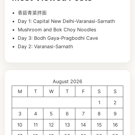
香菇青菜拌面
Day 1: Capital New Delhi-Varanasi-Sarnath
Mushroom and Bok Choy Noodles
Day 3: Bodh Gaya-Pragbodhi Cave
Day 2: Varanasi-Sarnath
August 2026
M
T
W
T
F
S
S
1
2
3
4
5
6
7
8
9
10
11
12
13
14
15
16