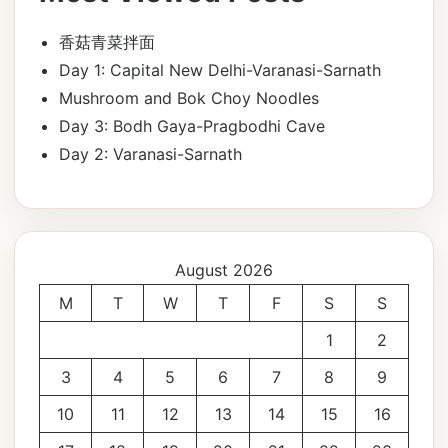
香菇青菜拌面
Day 1: Capital New Delhi-Varanasi-Sarnath
Mushroom and Bok Choy Noodles
Day 3: Bodh Gaya-Pragbodhi Cave
Day 2: Varanasi-Sarnath
August 2026
M
T
W
T
F
S
S
1
2
3
4
5
6
7
8
9
10
11
12
13
14
15
16