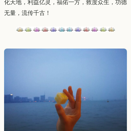
化天地，利益亿灵，福佑一方，救度众生，功德
无量，流传千古！