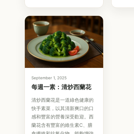
September 1, 2025
每週一素：清炒西蘭花
清炒西蘭花是一道綠色健康的
快手素菜，以其清新爽口的口
感和豐富的營養深受歡迎。西
蘭花含有豐富的維生素C、膳
食纖維和抗氧化物，能夠增強