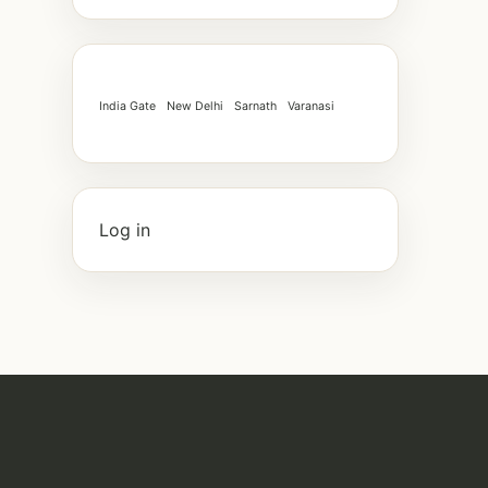
India Gate
New Delhi
Sarnath
Varanasi
Log in