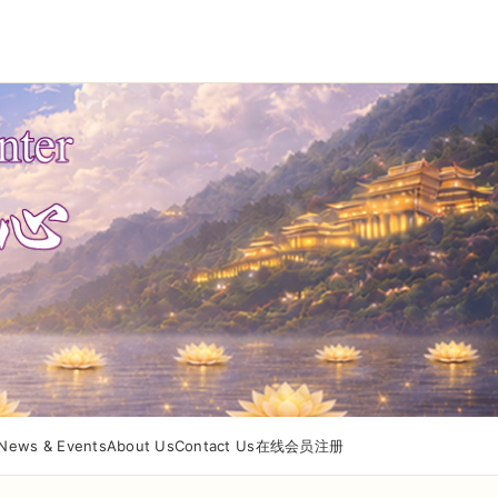
News & Events
About Us
Contact Us
在线会员注册