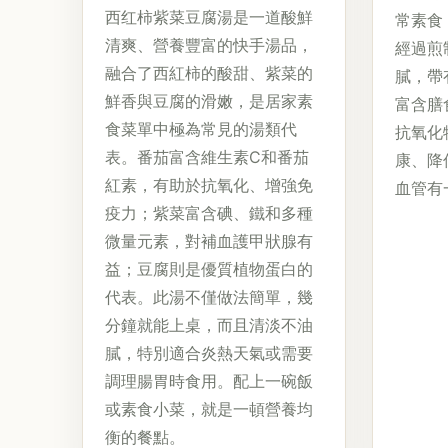
西红柿紫菜豆腐湯是一道酸鮮
常素食
清爽、營養豐富的快手湯品，
經過煎
融合了西紅柿的酸甜、紫菜的
膩，帶
鮮香與豆腐的滑嫩，是居家素
富含膳
食菜單中極為常見的湯類代
抗氧化
表。番茄富含維生素C和番茄
康、降
紅素，有助於抗氧化、增強免
血管有
疫力；紫菜富含碘、鐵和多種
微量元素，對補血護甲狀腺有
益；豆腐則是優質植物蛋白的
代表。此湯不僅做法簡單，幾
分鐘就能上桌，而且清淡不油
膩，特別適合炎熱天氣或需要
調理腸胃時食用。配上一碗飯
或素食小菜，就是一頓營養均
衡的餐點。