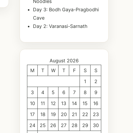
Noodles
Day 3: Bodh Gaya-Pragbodhi
Cave
Day 2: Varanasi-Sarnath
August 2026
M
T
W
T
F
S
S
1
2
3
4
5
6
7
8
9
10
11
12
13
14
15
16
17
18
19
20
21
22
23
24
25
26
27
28
29
30