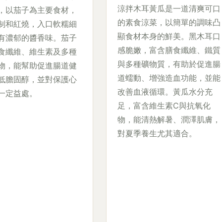
涼拌木耳黃瓜是一道清爽可口
，以茄子為主要食材，
的素食涼菜，以簡單的調味凸
制和紅燒，入口軟糯細
顯食材本身的鮮美。黑木耳口
有濃郁的醬香味。茄子
感脆嫩，富含膳食纖維、鐵質
食纖維、維生素及多種
與多種礦物質，有助於促進腸
物，能幫助促進腸道健
道蠕動、增強造血功能，並能
低膽固醇，並對保護心
改善血液循環。黃瓜水分充
一定益處。
足，富含維生素C與抗氧化
物，能清熱解暑、潤澤肌膚，
對夏季養生尤其適合。