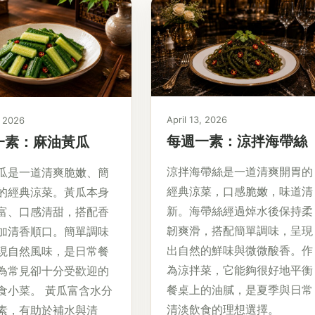
April 13, 2026
, 2026
每週一素：涼拌海帶絲
一素：麻油黃瓜
涼拌海帶絲是一道清爽開胃的
瓜是一道清爽脆嫩、簡
經典涼菜，口感脆嫩，味道清
的經典涼菜。黃瓜本身
新。海帶絲經過焯水後保持柔
富、口感清甜，搭配香
韌爽滑，搭配簡單調味，呈現
加清香順口。簡單調味
出自然的鮮味與微微酸香。作
現自然風味，是日常餐
為涼拌菜，它能夠很好地平衡
為常見卻十分受歡迎的
餐桌上的油膩，是夏季與日常
食小菜。 黃瓜富含水分
清淡飲食的理想選擇。
素，有助於補水與清