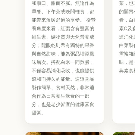
和順口、甜而不膩。無論作為
菜，也
早餐、下午茶或晚間輕食，都
的開胃
能帶來溫暖舒適的享受。 從營
看，白
養角度來看，紅棗含有豐富的
素C及
維生素、礦物質與天然營養成
進消化
分；龍眼乾則帶有獨特的果香
白菜製
與自然甜味，能為粥品增添風
需複雜
味層次。搭配白米一同熬煮，
味，是
不僅容易消化吸收，也能提供
典素食
溫和而持久的能量。這道粥品
製作簡單、食材天然，非常適
合作為日常養生飲食的一部
分，也是老少皆宜的健康素食
甜粥。