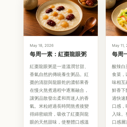
May 18, 2026
May 11,
每周一素：紅棗龍眼粥
每周
紅棗龍眼粥是一道溫潤甘甜、
酸辣白
香氣自然的傳統養生粥品。紅
食菜，
棗的清甜與龍眼乾的濃郁果香
味相互
在慢火熬煮過程中逐漸融合，
鮮香下
讓粥品散發出柔和而迷人的香
過快速
氣。米粒經過長時間熬煮後變
口感，
得綿密細滑，吸收了紅棗與龍
入味。
眼的天然甜味，使整體口感溫
口感層