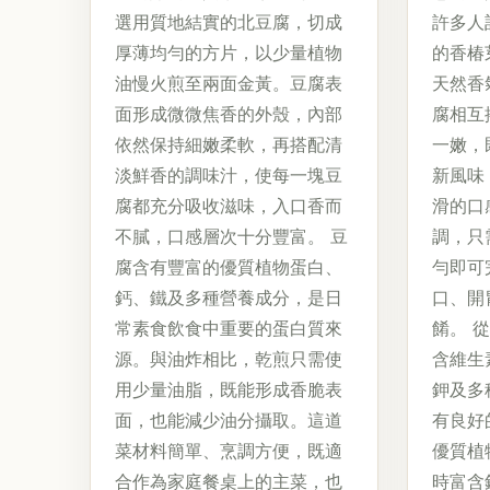
選用質地結實的北豆腐，切成
許多人
厚薄均勻的方片，以少量植物
的香椿
油慢火煎至兩面金黃。豆腐表
天然香
面形成微微焦香的外殼，內部
腐相互
依然保持細嫩柔軟，再搭配清
一嫩，
淡鮮香的調味汁，使每一塊豆
新風味
腐都充分吸收滋味，入口香而
滑的口
不膩，口感層次十分豐富。 豆
調，只
腐含有豐富的優質植物蛋白、
勻即可
鈣、鐵及多種營養成分，是日
口、開
常素食飲食中重要的蛋白質來
餚。 
源。與油炸相比，乾煎只需使
含維生
用少量油脂，既能形成香脆表
鉀及多
面，也能減少油分攝取。這道
有良好
菜材料簡單、烹調方便，既適
優質植
合作為家庭餐桌上的主菜，也
時富含