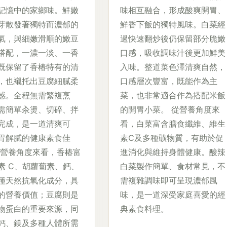
記憶中的家鄉味。鮮嫩
味相互融合，形成酸爽開胃、
芽散發著獨特而濃郁的
鮮香下飯的獨特風味。白菜經
氣，與細嫩滑順的嫩豆
過快速翻炒後仍保留部分脆嫩
搭配，一濃一淡、一香
口感，吸收調味汁後更加鮮美
既保留了香椿特有的清
入味。整道菜色澤清爽自然，
，也襯托出豆腐細膩柔
口感層次豐富，既能作為主
感。全程無需繁複烹
菜，也非常適合作為搭配米飯
需簡單汆燙、切碎、拌
的開胃小菜。 從營養角度來
完成，是一道清爽可
看，白菜富含膳食纖維、維生
胃解膩的健康素食佳
素C及多種礦物質，有助於促
從營養角度來看，香椿富
進消化與維持身體健康。酸辣
素 C、胡蘿蔔素、鈣、
白菜製作簡單、食材常見，不
種天然抗氧化成分，具
需複雜調味即可呈現濃郁風
的營養價值；豆腐則是
味，是一道深受家庭喜愛的經
物蛋白的重要來源，同
典素食料理。
鈣、鎂及多種人體所需