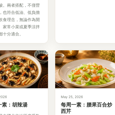
酸。兩者搭配，不僅營
，也符合低油、低負擔
飲食理念，無論作為開
、家常小菜或夏季涼拌
都十分適合。
 2026
May 25, 2026
一素：胡辣湯
每周一素：腰果百合炒
西芹