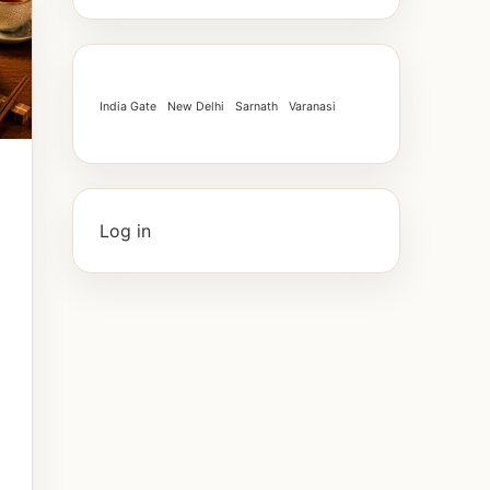
India Gate
New Delhi
Sarnath
Varanasi
Log in