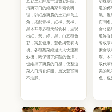
五彩土豆絲是一道色彩鮮豔、
胡辣湯
清爽可口的經典家常素食料
迎的傳
理，以細嫩爽脆的土豆絲為主
氣、溫
角，搭配青椒、紅椒、黃椒、
而聞名
黑木耳等多種天然食材，呈現
食材熬
出紅、黃、綠、黑、白五種色
道鮮香
彩，寓意健康、豐收與營養均
餐或寒
衡。各種蔬菜經過大火快速翻
素食版
炒後，既保留了鮮豔的色澤，
腐、木
也維持了爽脆的口感，使整道
取代葷
菜入口清香鮮甜、層次豐富而
美的風
不油膩。
色，也