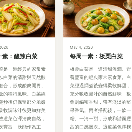
 2026
May 4, 2026
一素：酸辣白菜
每周一素：板栗白菜
菜是一道經典的家常素
板栗白菜是一道清甜溫潤、營
以白菜的清甜與天然酸
養豐富的經典家常素食菜。白
融合，形成酸爽開胃、
菜經過燜煮後變得柔軟鮮甜，
飯的獨特風味。白菜經
充分吸收湯汁的自然鮮味；板
翻炒後仍保留部分脆嫩
栗則綿密香甜，帶有淡淡的堅
吸收調味汁後更加鮮美
果香氣。兩者搭配後，一軟一
整道菜色澤清爽自然，
糯、一清一甜，形成和諧而豐
次豐富，既能作為主
富的口感層次。這道菜色澤樸