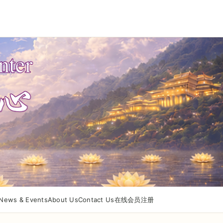
News & Events
About Us
Contact Us
在线会员注册