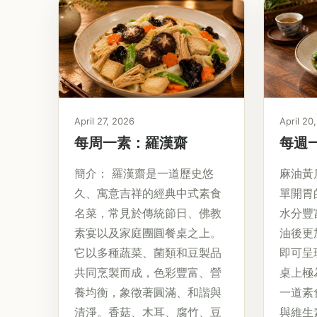
April 27, 2026
April 20
每周一素：羅漢齋
每週
簡介： 羅漢齋是一道歷史悠
麻油黃
久、寓意吉祥的經典中式素食
單開胃
名菜，常見於傳統節日、佛教
水分豐
素宴以及家庭團圓餐桌之上。
油後更
它以多種蔬菜、菌類和豆製品
即可呈
共同烹製而成，色彩豐富、營
桌上極
養均衡，象徵著圓滿、和諧與
一道素
清淨。香菇、木耳、腐竹、豆
與維生