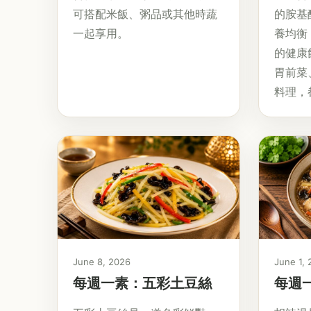
可搭配米飯、粥品或其他時蔬
的胺基
一起享用。
養均衡
的健康
胃前菜
料理，
June 8, 2026
June 1,
每週一素：五彩土豆絲
每週