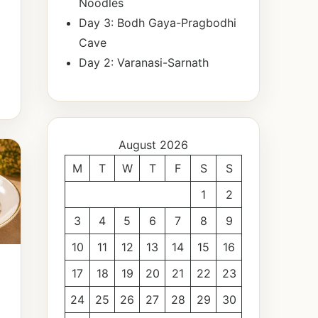
Noodles
Day 3: Bodh Gaya-Pragbodhi
Cave
Day 2: Varanasi-Sarnath
August 2026
M
T
W
T
F
S
S
1
2
3
4
5
6
7
8
9
10
11
12
13
14
15
16
17
18
19
20
21
22
23
24
25
26
27
28
29
30