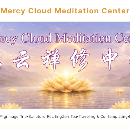
Mercy Cloud Meditation Center
Pilgrimage Trip
Scripture Reciting
Zen Tea
Traveling & Contemplating