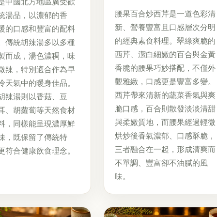
是中國北方地區廣受歡
腰果百合炒西芹是一道色彩清
統湯品，以濃郁的香
新、營養豐富且口感層次分明
暖的口感和豐富的配料
的經典素食料理。翠綠爽脆的
。傳統胡辣湯多以多種
西芹、潔白細嫩的百合與金黃
製而成，湯色濃稠，味
香脆的腰果巧妙搭配，不僅外
微辣，特別適合作為早
觀雅緻，口感更是豐富多變。
冷天氣中的暖身佳品。
西芹帶來清新的蔬菜香氣與爽
胡辣湯則以香菇、豆
脆口感，百合則散發淡淡清甜
耳、胡蘿蔔等天然食材
與柔嫩質地，而腰果經過輕微
料，同樣能呈現濃厚鮮
烘炒後香氣濃郁、口感酥脆，
味，既保留了傳統特
三者融合在一起，形成清爽而
更符合健康飲食理念。
不單調、豐富卻不油膩的風
味。