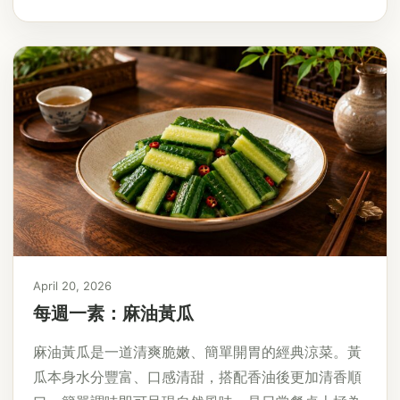
April 20, 2026
每週一素：麻油黃瓜
麻油黃瓜是一道清爽脆嫩、簡單開胃的經典涼菜。黃
瓜本身水分豐富、口感清甜，搭配香油後更加清香順