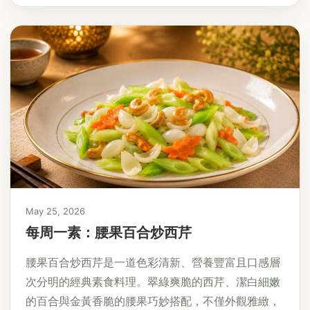
May 25, 2026
每周一素：腰果百合炒西芹
腰果百合炒西芹是一道色彩清新、營養豐富且口感層
次分明的經典素食料理。翠綠爽脆的西芹、潔白細嫩
的百合與金黃香脆的腰果巧妙搭配，不僅外觀雅緻，