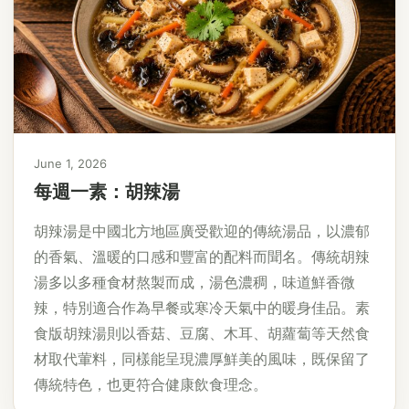
June 1, 2026
每週一素：胡辣湯
胡辣湯是中國北方地區廣受歡迎的傳統湯品，以濃郁
的香氣、溫暖的口感和豐富的配料而聞名。傳統胡辣
湯多以多種食材熬製而成，湯色濃稠，味道鮮香微
辣，特別適合作為早餐或寒冷天氣中的暖身佳品。素
食版胡辣湯則以香菇、豆腐、木耳、胡蘿蔔等天然食
材取代葷料，同樣能呈現濃厚鮮美的風味，既保留了
傳統特色，也更符合健康飲食理念。