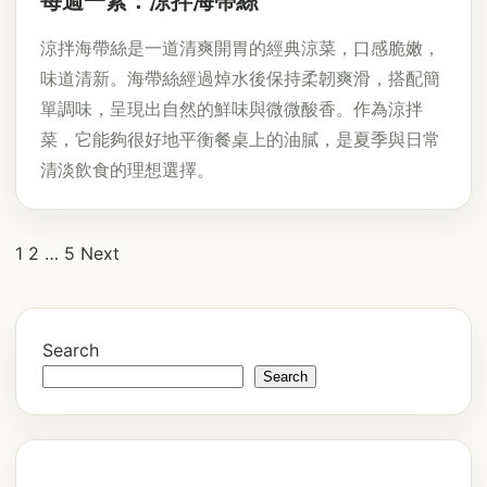
每週一素：涼拌海帶絲
涼拌海帶絲是一道清爽開胃的經典涼菜，口感脆嫩，
味道清新。海帶絲經過焯水後保持柔韌爽滑，搭配簡
單調味，呈現出自然的鮮味與微微酸香。作為涼拌
菜，它能夠很好地平衡餐桌上的油膩，是夏季與日常
清淡飲食的理想選擇。
Posts
1
2
…
5
Next
pagination
Search
Search