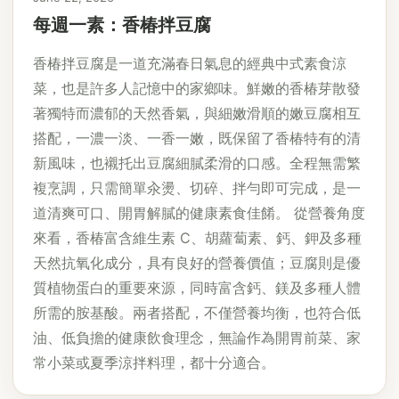
每週一素：香椿拌豆腐
香椿拌豆腐是一道充滿春日氣息的經典中式素食涼
菜，也是許多人記憶中的家鄉味。鮮嫩的香椿芽散發
著獨特而濃郁的天然香氣，與細嫩滑順的嫩豆腐相互
搭配，一濃一淡、一香一嫩，既保留了香椿特有的清
新風味，也襯托出豆腐細膩柔滑的口感。全程無需繁
複烹調，只需簡單汆燙、切碎、拌勻即可完成，是一
道清爽可口、開胃解膩的健康素食佳餚。 從營養角度
來看，香椿富含維生素 C、胡蘿蔔素、鈣、鉀及多種
天然抗氧化成分，具有良好的營養價值；豆腐則是優
質植物蛋白的重要來源，同時富含鈣、鎂及多種人體
所需的胺基酸。兩者搭配，不僅營養均衡，也符合低
油、低負擔的健康飲食理念，無論作為開胃前菜、家
常小菜或夏季涼拌料理，都十分適合。