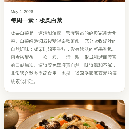
May 4, 2026
每周一素：板栗白菜
板栗白菜是一道清甜溫潤、營養豐富的經典家常素食
菜。白菜經過燜煮後變得柔軟鮮甜，充分吸收湯汁的
自然鮮味；板栗則綿密香甜，帶有淡淡的堅果香氣。
兩者搭配後，一軟一糯、一清一甜，形成和諧而豐富
的口感層次。這道菜色澤樸實自然，味道溫和不膩，
非常適合秋冬季節食用，也是一道深受家庭喜愛的傳
統素食料理。