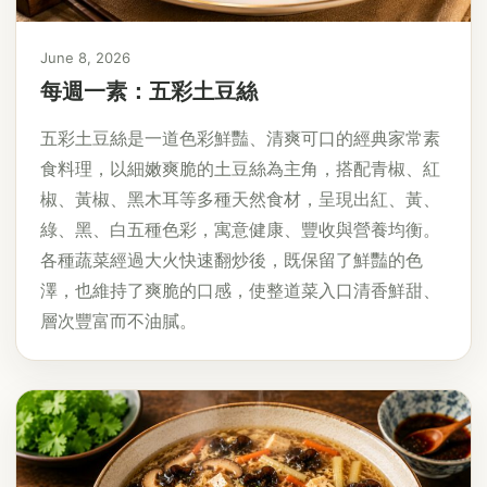
June 8, 2026
每週一素：五彩土豆絲
五彩土豆絲是一道色彩鮮豔、清爽可口的經典家常素
食料理，以細嫩爽脆的土豆絲為主角，搭配青椒、紅
椒、黃椒、黑木耳等多種天然食材，呈現出紅、黃、
綠、黑、白五種色彩，寓意健康、豐收與營養均衡。
各種蔬菜經過大火快速翻炒後，既保留了鮮豔的色
澤，也維持了爽脆的口感，使整道菜入口清香鮮甜、
層次豐富而不油膩。