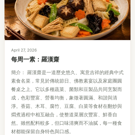
April 27, 2026
每周一素：羅漢齋
簡介： 羅漢齋是一道歷史悠久、寓意吉祥的經典中式
素食名菜，常見於傳統節日、佛教素宴以及家庭團圓
餐桌之上。它以多種蔬菜、菌類和豆製品共同烹製而
成，色彩豐富、營養均衡，象徵著圓滿、和諧與清
淨。香菇、木耳、腐竹、豆腐、白菜等食材在翻炒與
燜煮過程中相互融合，使整道菜層次豐富、鮮香自
然。雖然配料較多，但口味清爽而不油膩，每一種食
材都能保留自身特色與口感。