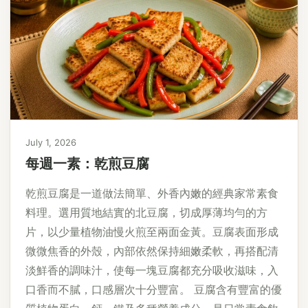
July 1, 2026
每週一素：乾煎豆腐
乾煎豆腐是一道做法簡單、外香內嫩的經典家常素食
料理。選用質地結實的北豆腐，切成厚薄均勻的方
片，以少量植物油慢火煎至兩面金黃。豆腐表面形成
微微焦香的外殼，內部依然保持細嫩柔軟，再搭配清
淡鮮香的調味汁，使每一塊豆腐都充分吸收滋味，入
口香而不膩，口感層次十分豐富。 豆腐含有豐富的優