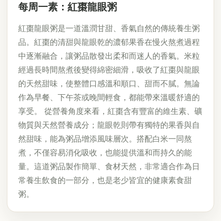
每周一素：紅棗龍眼粥
紅棗龍眼粥是一道溫潤甘甜、香氣自然的傳統養生粥
品。紅棗的清甜與龍眼乾的濃郁果香在慢火熬煮過程
中逐漸融合，讓粥品散發出柔和而迷人的香氣。米粒
經過長時間熬煮後變得綿密細滑，吸收了紅棗與龍眼
的天然甜味，使整體口感溫和順口、甜而不膩。無論
作為早餐、下午茶或晚間輕食，都能帶來溫暖舒適的
享受。 從營養角度來看，紅棗含有豐富的維生素、礦
物質與天然營養成分；龍眼乾則帶有獨特的果香與自
然甜味，能為粥品增添風味層次。搭配白米一同熬
煮，不僅容易消化吸收，也能提供溫和而持久的能
量。這道粥品製作簡單、食材天然，非常適合作為日
常養生飲食的一部分，也是老少皆宜的健康素食甜
粥。