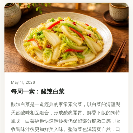
May 11, 2026
每周一素：酸辣白菜
酸辣白菜是一道經典的家常素食菜，以白菜的清甜與
天然酸味相互融合，形成酸爽開胃、鮮香下飯的獨特
風味。白菜經過快速翻炒後仍保留部分脆嫩口感，吸
收調味汁後更加鮮美入味。整道菜色澤清爽自然，口