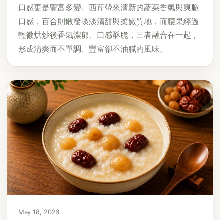
口感更是豐富多變。西芹帶來清新的蔬菜香氣與爽脆
口感，百合則散發淡淡清甜與柔嫩質地，而腰果經過
輕微烘炒後香氣濃郁、口感酥脆，三者融合在一起，
形成清爽而不單調、豐富卻不油膩的風味。
May 18, 2026